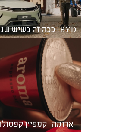
BYD- ככה זה כשיש שניים
- ראש השנה
ארומה- קמפיין קפסולו