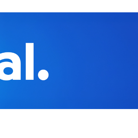
חילתו
ל
ף
ינטרנט,
חץ
נטר
די
עבור
אזור
וכן
רכזי