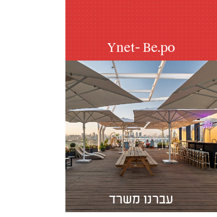
Ynet- Be.po
Cal- תיירים
עברנו משרד
ויקטורי