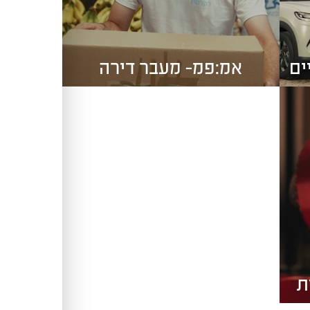
אמ:פמ- מעבר דירה
ת
NINJA - חסויות לחגים